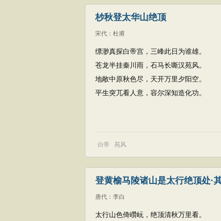
杪秋登太华山绝顶
宋代
：
杜甫
缥渺真探白帝宫，三峰此日为谁雄。
苍龙半挂秦川雨，石马长嘶汉苑风。
地敞中原秋色尽，天开万里夕阳空。
平生突兀看人意，容尔深知造化功。
白帝
苑风
登黄榆马陵诸山是太行绝顶处·
唐代
：
李白
太行山色倚巑岏，绝顶清秋万里看。