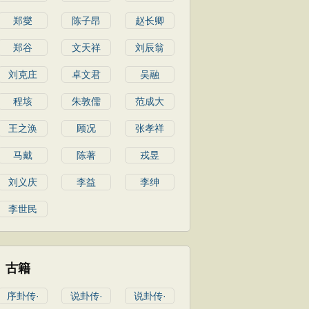
郑燮
陈子昂
赵长卿
郑谷
文天祥
刘辰翁
刘克庄
卓文君
吴融
程垓
朱敦儒
范成大
王之涣
顾况
张孝祥
马戴
陈著
戎昱
刘义庆
李益
李绅
李世民
古籍
序卦传·
说卦传·
说卦传·