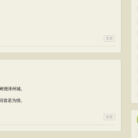
查看
树绕泽州城。
回首若为情。
查看