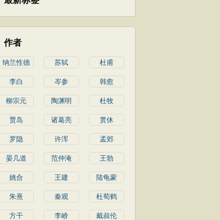
最新标签
作者
纳兰性德
苏轼
杜甫
李白
岑参
韩愈
柳宗元
陶渊明
杜牧
贾岛
诸葛亮
贯休
罗隐
许浑
孟郊
晏几道
范仲淹
王勃
姚合
王建
陆龟蒙
朱熹
秦观
杜荀鹤
方干
李峤
戴叔伦