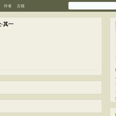
作者
古籍
·其一