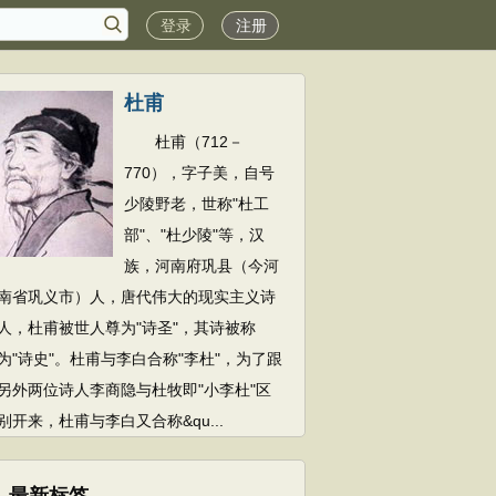
登录
注册
杜甫
杜甫（712－
770），字子美，自号
少陵野老，世称"杜工
部"、"杜少陵"等，汉
族，河南府巩县（今河
南省巩义市）人，唐代伟大的现实主义诗
人，杜甫被世人尊为"诗圣"，其诗被称
为"诗史"。杜甫与李白合称"李杜"，为了跟
另外两位诗人李商隐与杜牧即"小李杜"区
别开来，杜甫与李白又合称&qu...