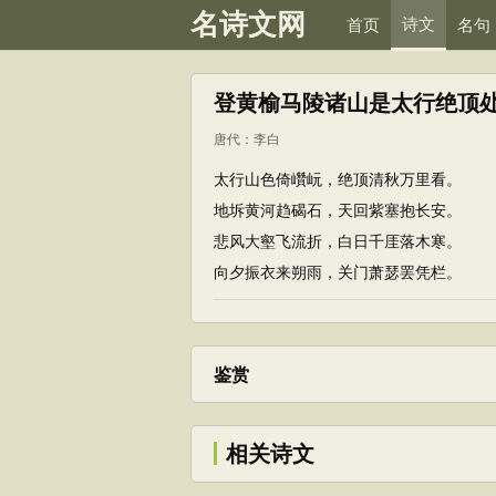
名诗文网
诗文
首页
名句
登黄榆马陵诸山是太行绝顶处
唐代
：
李白
太行山色倚巑岏，绝顶清秋万里看。
地坼黄河趋碣石，天回紫塞抱长安。
悲风大壑飞流折，白日千厓落木寒。
向夕振衣来朔雨，关门萧瑟罢凭栏。
鉴赏
相关诗文