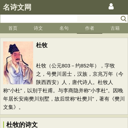
名诗文网
首页
诗文
名句
作者
古籍
杜牧
杜牧（公元803－约852年），字牧
之，号樊川居士，汉族，京兆万年（今
陕西西安）人，唐代诗人。杜牧人
称“小杜”，以别于杜甫。与李商隐并称“小李杜”。因晚
年居长安南樊川别墅，故后世称“杜樊川”，著有《樊川
文集》。
杜牧的诗文