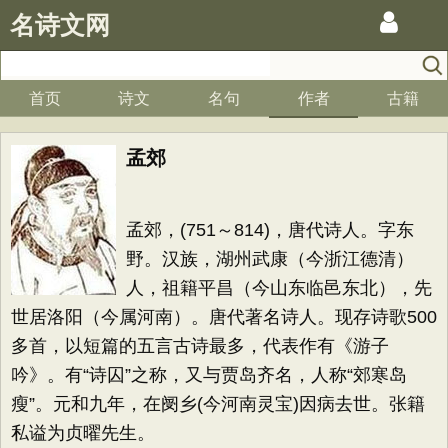
名诗文网
首页
诗文
名句
作者
古籍
孟郊
孟郊，(751～814)，唐代诗人。字东
野。汉族，湖州武康（今浙江德清）
人，祖籍平昌（今山东临邑东北），先
世居洛阳（今属河南）。唐代著名诗人。现存诗歌500
多首，以短篇的五言古诗最多，代表作有《游子
吟》。有“诗囚”之称，又与贾岛齐名，人称“郊寒岛
瘦”。元和九年，在阌乡(今河南灵宝)因病去世。张籍
私谥为贞曜先生。