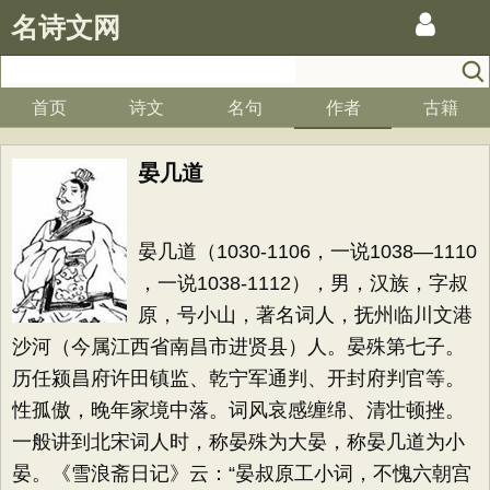
名诗文网
首页
诗文
名句
作者
古籍
晏几道
晏几道（1030-1106，一说1038—1110
，一说1038-1112），男，汉族，字叔
原，号小山，著名词人，抚州临川文港
沙河（今属江西省南昌市进贤县）人。晏殊第七子。
历任颍昌府许田镇监、乾宁军通判、开封府判官等。
性孤傲，晚年家境中落。词风哀感缠绵、清壮顿挫。
一般讲到北宋词人时，称晏殊为大晏，称晏几道为小
晏。《雪浪斋日记》云：“晏叔原工小词，不愧六朝宫