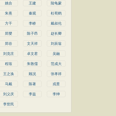
姚合
王建
陆龟蒙
朱熹
秦观
杜荀鹤
方干
李峤
戴叔伦
郑燮
陈子昂
赵长卿
郑谷
文天祥
刘辰翁
刘克庄
卓文君
吴融
程垓
朱敦儒
范成大
王之涣
顾况
张孝祥
马戴
陈著
戎昱
刘义庆
李益
李绅
李世民