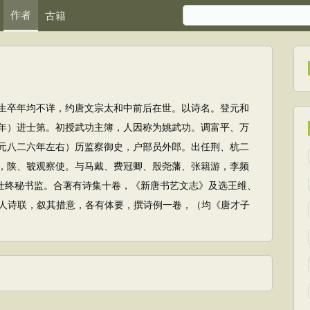
作者
古籍
生卒年均不详，约唐文宗太和中前后在世。以诗名。登元和
年）进士第。初授武功主簿，人因称为姚武功。调富平、万
元八二六年左右）历监察御史，户部员外郎。出任荆、杭二
，陕、虢观察使。与马戴、费冠卿、殷尧藩、张籍游，李频
。仕终秘书监。合著有诗集十卷，《新唐书艺文志》及选王维、
人诗联，叙其措意，各有体要，撰诗例一卷，（均《唐才子