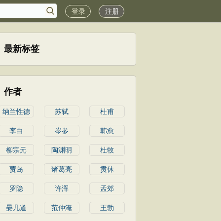
登录
注册
最新标签
作者
纳兰性德
苏轼
杜甫
李白
岑参
韩愈
柳宗元
陶渊明
杜牧
贾岛
诸葛亮
贯休
罗隐
许浑
孟郊
晏几道
范仲淹
王勃