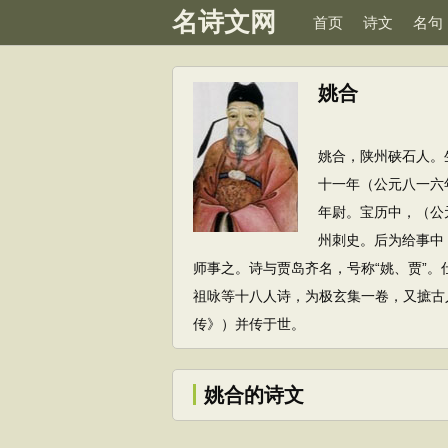
名诗文网
首页
诗文
名句
姚合
姚合，陕州硖石人。
十一年（公元八一六
年尉。宝历中，（公
州刺史。后为给事中
师事之。诗与贾岛齐名，号称“姚、贾”
祖咏等十八人诗，为极玄集一卷，又摭古
传》）并传于世。
姚合的诗文