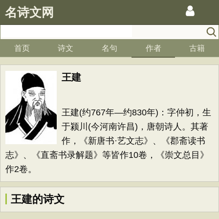
名诗文网
首页
诗文
名句
作者
古籍
王建
王建(约767年—约830年)：字仲初，生
于颍川(今河南许昌)，唐朝诗人。其著
作，《新唐书·艺文志》、《郡斋读书
志》、《直斋书录解题》等皆作10卷，《崇文总目》
作2卷。
王建的诗文