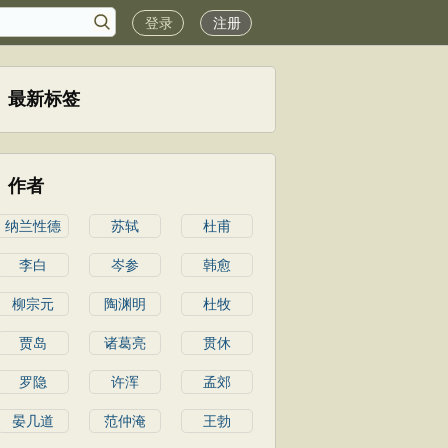
登录
注册
最新标签
作者
纳兰性德
苏轼
杜甫
李白
岑参
韩愈
柳宗元
陶渊明
杜牧
贾岛
诸葛亮
贯休
罗隐
许浑
孟郊
晏几道
范仲淹
王勃