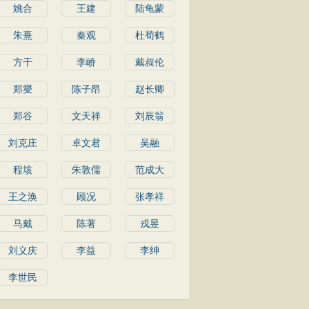
姚合
王建
陆龟蒙
朱熹
秦观
杜荀鹤
方干
李峤
戴叔伦
郑燮
陈子昂
赵长卿
郑谷
文天祥
刘辰翁
刘克庄
卓文君
吴融
程垓
朱敦儒
范成大
王之涣
顾况
张孝祥
马戴
陈著
戎昱
刘义庆
李益
李绅
李世民