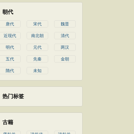
朝代
唐代
宋代
魏晋
近现代
南北朝
清代
明代
元代
两汉
五代
先秦
金朝
隋代
未知
热门标签
古籍