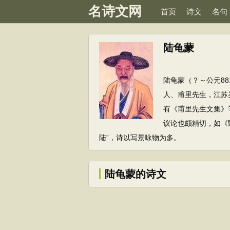
名诗文网
首页
诗文
名句
陆龟蒙
陆龟蒙（？～公元8
人、甫里先生，江苏
有《甫里先生文集》
议论也颇精切，如《
陆”，诗以写景咏物为多。
陆龟蒙的诗文