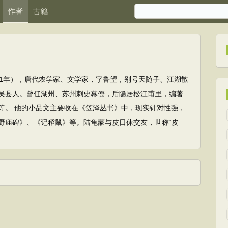
作者
古籍
81年），唐代农学家、文学家，字鲁望，别号天随子、江湖散
吴县人。曾任湖州、苏州刺史幕僚，后隐居松江甫里，编著
等。 他的小品文主要收在《笠泽丛书》中，现实针对性强，
野庙碑》、《记稻鼠》等。陆龟蒙与皮日休交友，世称“皮