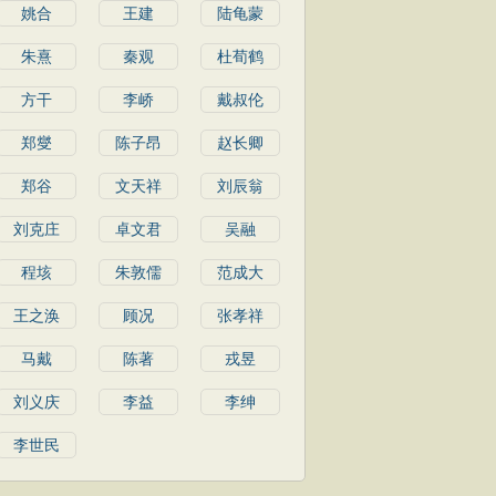
姚合
王建
陆龟蒙
朱熹
秦观
杜荀鹤
方干
李峤
戴叔伦
郑燮
陈子昂
赵长卿
郑谷
文天祥
刘辰翁
刘克庄
卓文君
吴融
程垓
朱敦儒
范成大
王之涣
顾况
张孝祥
马戴
陈著
戎昱
刘义庆
李益
李绅
李世民