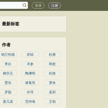
登录
注册
最新标签
作者
纳兰性德
苏轼
杜甫
李白
岑参
韩愈
柳宗元
陶渊明
杜牧
贾岛
诸葛亮
贯休
罗隐
许浑
孟郊
晏几道
范仲淹
王勃