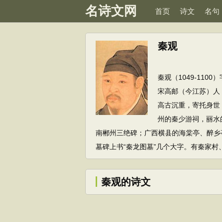
名诗文网
首页
诗文
名句
秦观
秦观（1049-11
宋高邮（今江苏）人
高古沉重，寄托身世
州的秦少游祠，丽水
南郴州三绝碑；广西横县的海棠亭、醉乡
墓碑上书“秦龙图墓”几个大字。有秦家
秦观的诗文