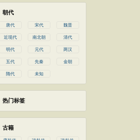
朝代
唐代
宋代
魏晋
近现代
南北朝
清代
明代
元代
两汉
五代
先秦
金朝
隋代
未知
热门标签
古籍