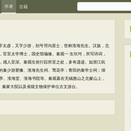
作者
古籍
00）字太虚，又字少游，别号邗沟居士，世称淮海先生。汉族，北
，官至太学博士，国史馆编修。秦观一 生坎坷，所写诗词，
，感人至深。秦观生前行踪所至之处，多有遗迹。如浙江杭
的秦少游塑像、淮海先生祠、莺花亭；青田的秦学士祠；湖
亭、淮海堂、淮海书院等。秦观墓在无锡惠山之北粲山上，
村、秦家大院以及省级文物保护单位古文游台。