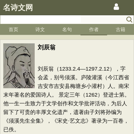
名诗文网
首页
诗文
名句
作者
古籍
刘辰翁
刘辰翁（1233.2.4—1297.2.12），字
会孟，别号须溪。庐陵灌溪（今江西省
吉安市吉安县梅塘乡小灌村）人。南宋
末年著名的爱国诗人。 景定三年（1262）登进士第。
他一生一生致力于文学创作和文学批评活动，为后人
留下了可贵的丰厚文化遗产，遗著由子刘将孙编为
《须溪先生全集》，《宋史·艺文志》著录为一百卷，
已佚。