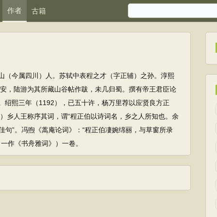
作者
古籍
山（今属四川）人。苏轼中表程之才（字正辅）之孙。淳熙
游临安，陆游为其所藏山谷帖作跋，未几归蜀。撰有帝王君臣论
。绍熙三年（1192），已五十许，杨万里荐以应贤良方正
94）乡人王称序其词，谓“程正伯以诗词名，乡之人所知也。余
佳句”。冯煦《蒿庵论词》：“程正伯凄婉绵丽，与草窗所录
（一作《书舟雅词》）一卷。