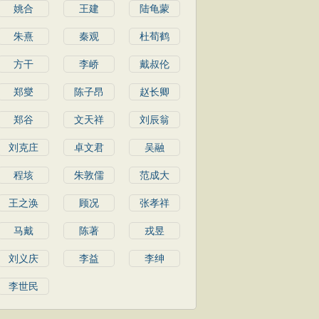
姚合
王建
陆龟蒙
朱熹
秦观
杜荀鹤
方干
李峤
戴叔伦
郑燮
陈子昂
赵长卿
郑谷
文天祥
刘辰翁
刘克庄
卓文君
吴融
程垓
朱敦儒
范成大
王之涣
顾况
张孝祥
马戴
陈著
戎昱
刘义庆
李益
李绅
李世民