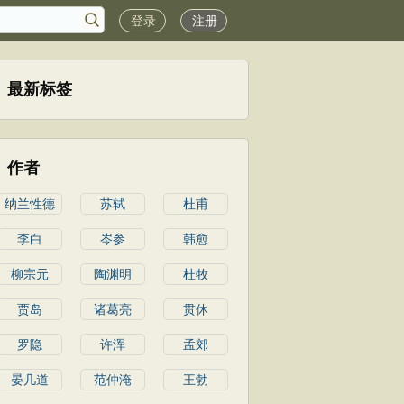
登录
注册
最新标签
作者
纳兰性德
苏轼
杜甫
李白
岑参
韩愈
柳宗元
陶渊明
杜牧
贾岛
诸葛亮
贯休
罗隐
许浑
孟郊
晏几道
范仲淹
王勃