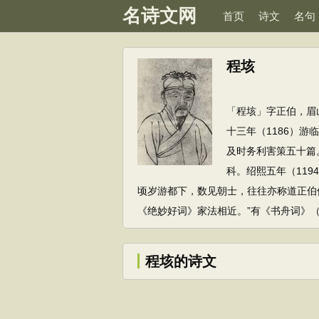
名诗文网
首页
诗文
名句
程垓
「程垓」字正伯，眉
十三年（1186）
及时务利害策五十篇
科。绍熙五年（11
顷岁游都下，数见朝士，往往亦称道正伯
《绝妙好词》家法相近。”有《书舟词》
程垓的诗文