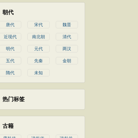
朝代
唐代
宋代
魏晋
近现代
南北朝
清代
明代
元代
两汉
五代
先秦
金朝
隋代
未知
热门标签
古籍