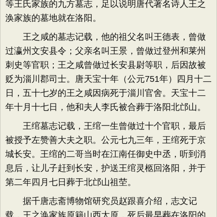
等王氏家族的九方墓志，足以说明唐代著名诗人王之
涣家族的墓地就在洛阳。
王之咸的墓志记载，他的祖父名叫王德表，曾做
过瀛州文安县令；父亲名叫王景，曾做过登州和莱州
刺史等官职；王之咸曾做过长安县尉等职，后因故被
贬为淄川郡司士。唐天宝十年（公元751年）四月十二
日，五十七岁的王之咸因病死于淄川官舍。天宝十二
年十月十七日，他和夫人李氏被合葬于洛阳北邙山。
王绾墓志记载，王绾一生曾做过十个官职，最后
被授予左赞善大夫之职。公元七九三年，王绾死于京
城长安。王绾的二哥当时在江南任御史中丞，听到消
息后，让儿子赶到长安，护送王绾灵柩回洛阳，并于
第二年四月七日葬于北邙山祖茔。
据千唐志斋博物馆研究员赵跟喜介绍，志文记
载，王之涣家族原籍山西太原，死后最早葬在洛阳的