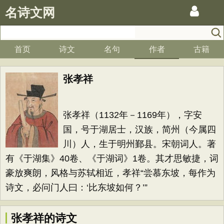
名诗文网
首页
诗文
名句
作者
古籍
张孝祥
张孝祥（1132年－1169年），字安
国，号于湖居士，汉族，简州（今属四
川）人，生于明州鄞县。宋朝词人。著
有《于湖集》40卷、《于湖词》1卷。其才思敏捷，词
豪放爽朗，风格与苏轼相近，孝祥“尝慕东坡，每作为
诗文，必问门人曰：‘比东坡如何？’”
张孝祥的诗文