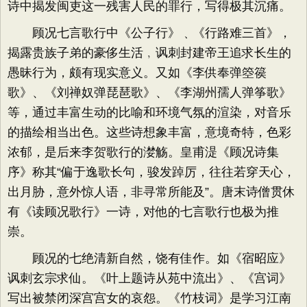
诗中揭发闽吏这一残害人民的罪行，写得极其沉痛。
顾况七言歌行中《公子行》﹑《行路难三首》，
揭露贵族子弟的豪侈生活﹐讽刺封建帝王追求长生的
愚昧行为，颇有现实意义。又如《李供奉弹箜篌
歌》、《刘禅奴弹琵琶歌》、《李湖州孺人弹筝歌》
等，通过丰富生动的比喻和环境气氛的渲染，对音乐
的描绘相当出色。这些诗想象丰富，意境奇特，色彩
浓郁，是后来李贺歌行的漤觞。皇甫湜《顾况诗集
序》称其“偏于逸歌长句，骏发踔厉，往往若穿天心，
出月胁，意外惊人语，非寻常所能及”。唐末诗僧贯休
有《读顾况歌行》一诗，对他的七言歌行也极为推
崇。
顾况的七绝清新自然，饶有佳作。如《宿昭应》
讽刺玄宗求仙。《叶上题诗从苑中流出》、《宫词》
写出被禁闭深宫宫女的哀怨。《竹枝词》是学习江南