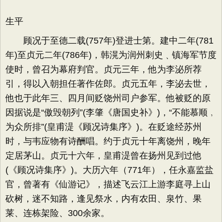
生平
顾况于至德二载(757年)登进士第。建中二年(781
年)至贞元二年(786年)，韩滉为润州刺史﹑镇海军节度
使时，曾召为幕府判官。贞元三年，他为李泌所荐
引，得以入朝担任著作佐郎。贞元五年，李泌去世，
他也于此年三、四月间贬饶州司户参军。他被贬的原
因据说是“傲毁朝列”(李肇《唐国史补》)，“不能慕顺﹐
为众所排”(皇甫湜《顾况诗集序》)。在贬途经苏州
时，与韦应物有诗酬唱。约于贞元十年离饶州，晚年
定居茅山。贞元十六年，皇甫湜曾在扬州见到过他
(《顾况诗集序》)。大历六年（771年），任永嘉监盐
官，曾著有《仙游记》，描述飞云江上游李庭寻上山
砍树，迷不知路，逢见祭水，内有农田、泉竹、果
莱、连栋架险、300余家。