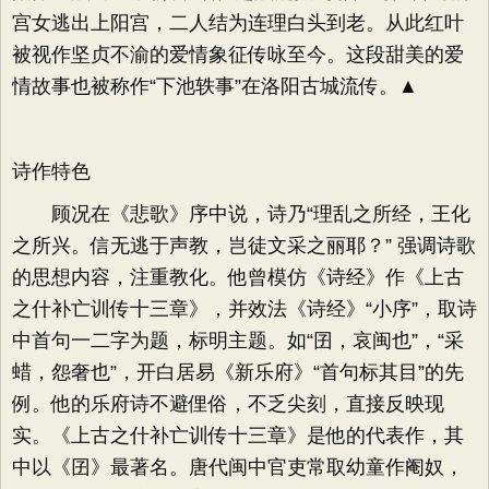
宫女逃出上阳宫，二人结为连理白头到老。从此红叶
被视作坚贞不渝的爱情象征传咏至今。这段甜美的爱
情故事也被称作“下池轶事”在洛阳古城流传。▲
诗作特色
顾况在《悲歌》序中说，诗乃“理乱之所经，王化
之所兴。信无逃于声教，岂徒文采之丽耶？” 强调诗歌
的思想内容，注重教化。他曾模仿《诗经》作《上古
之什补亡训传十三章》，并效法《诗经》“小序”，取诗
中首句一二字为题，标明主题。如“囝，哀闽也”，“采
蜡，怨奢也”，开白居易《新乐府》“首句标其目”的先
例。他的乐府诗不避俚俗，不乏尖刻，直接反映现
实。《上古之什补亡训传十三章》是他的代表作，其
中以《囝》最著名。唐代闽中官吏常取幼童作阉奴，