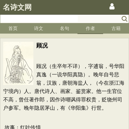
名诗文网
首页
诗文
名句
作者
古籍
顾况
顾况（生卒年不详），字逋翁，号华阳
真逸（一说华阳真隐）。晚年自号悲
翁，汉族，唐朝海盐人，（今在浙江海
宁境内）人。唐代诗人、画家、鉴赏家。他一生官位
不高，曾任著作郎，因作诗嘲讽得罪权贵，贬饶州司
户参军。晚年隐居茅山，有《华阳集》行世。
故事：红叶传情