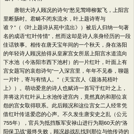
唐朝大诗人顾况的诗句“愁见莺啼柳絮飞，上阳宫
里断肠时。君畴不闭东流水，叶上题诗寄与
谁？”（《叶上题诗从苑中流出》）被后人归纳一句著
名的成语“红叶传情”，然而这却是诗人亲身经历的一段
佳话轶事。相传在唐天宝年间的一个秋天，身在洛阳
的年轻诗人顾况拾得从皇家宫女所居上阳宫水道流向
下水池（今洛阳市西下池村）的一片红叶，叶面上有
宫女题写的哀怨诗句“一入深宫里，年年不见春，聊题
一片叶，寄与有情人。”（天宝宫人《题洛苑梧叶
上》）。萌动爱意的诗人也赋诗一首写于红叶之上，
并将这片红叶从上水池传进宫内，竟然真的和那位哀
怨的宫女取得联系。此后顾况和这位宫女二人经常凭
借红叶传送爱恋的心声。不久发生唐安史之乱（公元
755年），官兵为抵挡叛军安禄山进行为期60天的“洛
阳保卫战”最终失败，顾况趁战乱找到那位与他传诗的