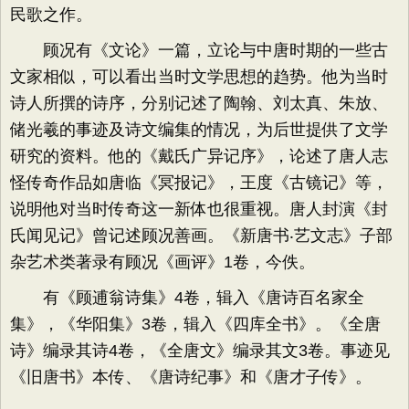
民歌之作。
顾况有《文论》一篇，立论与中唐时期的一些古
文家相似，可以看出当时文学思想的趋势。他为当时
诗人所撰的诗序，分别记述了陶翰、刘太真、朱放、
储光羲的事迹及诗文编集的情况，为后世提供了文学
研究的资料。他的《戴氏广异记序》，论述了唐人志
怪传奇作品如唐临《冥报记》，王度《古镜记》等，
说明他对当时传奇这一新体也很重视。唐人封演《封
氏闻见记》曾记述顾况善画。《新唐书‧艺文志》子部
杂艺术类著录有顾况《画评》1卷，今佚。
有《顾逋翁诗集》4卷，辑入《唐诗百名家全
集》，《华阳集》3卷，辑入《四库全书》。《全唐
诗》编录其诗4卷，《全唐文》编录其文3卷。事迹见
《旧唐书》本传、《唐诗纪事》和《唐才子传》。