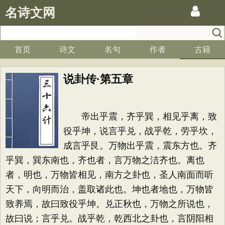
名诗文网
首页
诗文
名句
作者
古籍
说卦传·第五章
帝出乎震，齐乎巽，相见乎离，致
役乎坤，说言乎兑，战乎乾，劳乎坎，
成言乎艮。万物出乎震，震东方也。齐
乎巽，巽东南也，齐也者，言万物之洁齐也。离也
者，明也，万物皆相见，南方之卦也，圣人南面而听
天下，向明而治，盖取诸此也。坤也者地也，万物皆
致养焉，故曰致役乎坤。兑正秋也，万物之所说也，
故曰说；言乎兑。战乎乾，乾西北之卦也，言阴阳相