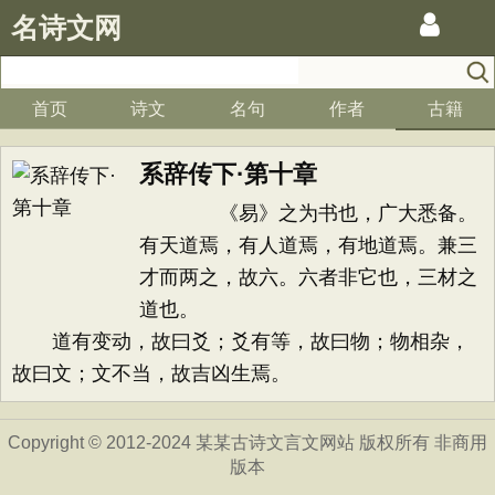
名诗文网
首页
诗文
名句
作者
古籍
系辞传下·第十章
《易》之为书也，广大悉备。
有天道焉，有人道焉，有地道焉。兼三
才而两之，故六。六者非它也，三材之
道也。
道有变动，故曰爻；爻有等，故曰物；物相杂，
故曰文；文不当，故吉凶生焉。
Copyright © 2012-2024 某某古诗文言文网站 版权所有 非商用
版本