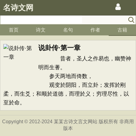
名诗文网
首页
诗文
名句
作者
古籍
说卦传·第一章
昔者，圣人之作易也，幽赞神
明而生蓍。
参天两地而倚数，
观变於阴阳，而立卦；发挥於刚
柔，而生爻；和顺於道德，而理於义；穷理尽性，以
至於命。
Copyright © 2012-2024 某某古诗文言文网站 版权所有 非商用
版本