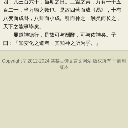
四，凡三百六十，当期之日。二篇之策，万有一千五
百二十，当万物之数也。是故四营而成《易》，十有
八变而成卦，八卦而小成。引而伸之，触类而长之，
天下之能事毕矣。
显道神德行，是故可与酬酢，可与佑神矣。子
曰：「知变化之道者，其知神之所为乎。」
Copyright © 2012-2024 某某古诗文言文网站 版权所有 非商用
版本