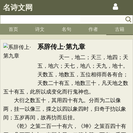
名诗文网
首页
诗文
名句
作者
古籍
系辞传上·第九章
天一，地二；天三，地四；天
五，地六；天七，地八；天九，地十。
天数五，地数五，五位相得而各有合；
天数二十有五，地数三十，凡天地之数
五十有五，此所以成变化而行鬼神也。
大衍之数五十，其用四十有九。分而为二以像
两，挂一以像三，揲之以四以象四时，归奇于扐以象
闰；五岁再闰，故再扐而后挂。
《乾》之策二百一十有六，《坤》之策百四十有