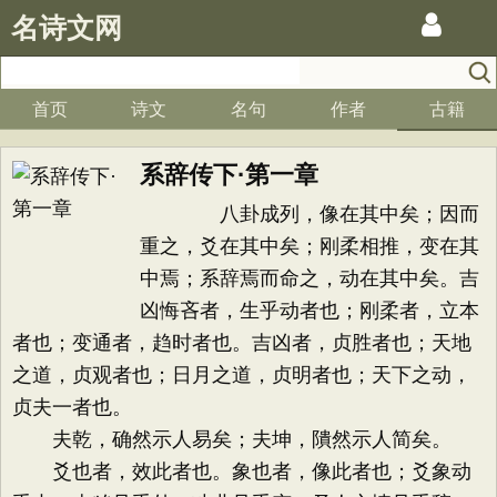
名诗文网
首页
诗文
名句
作者
古籍
系辞传下·第一章
八卦成列，像在其中矣；因而
重之，爻在其中矣；刚柔相推，变在其
中焉；系辞焉而命之，动在其中矣。吉
凶悔吝者，生乎动者也；刚柔者，立本
者也；变通者，趋时者也。吉凶者，贞胜者也；天地
之道，贞观者也；日月之道，贞明者也；天下之动，
贞夫一者也。
夫乾，确然示人易矣；夫坤，隤然示人简矣。
爻也者，效此者也。象也者，像此者也；爻象动