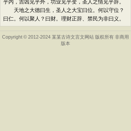
乎内，吉凶见乎外，功业见乎变，圣人之情见乎辞。
天地之大德曰生，圣人之大宝曰位。何以守位？
曰仁。何以聚人？曰财。理财正辞、禁民为非曰义。
Copyright © 2012-2024 某某古诗文言文网站 版权所有 非商用
版本