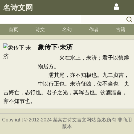
名诗文网
首页
诗文
名句
作者
古籍
象传下·未济
火在水上，未济；君子以慎辨
物居方。
濡其尾，亦不知极也。九二贞吉，
中以行正也。未济征凶，位不当也。贞
吉悔亡，志行也。君子之光，其晖吉也。饮酒濡首，
亦不知节也。
Copyright © 2012-2024 某某古诗文言文网站 版权所有 非商用
版本