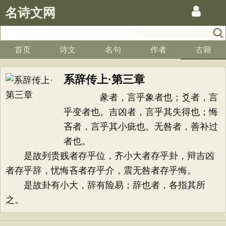
名诗文网
首页
诗文
名句
作者
古籍
系辞传上·第三章
彖者，言乎象者也；爻者，言
乎变者也。吉凶者，言乎其失得也；悔
吝者，言乎其小疵也。无咎者，善补过
者也。
是故列贵贱者存乎位，齐小大者存乎卦，辩吉凶
者存乎辞，忧悔吝者存乎介，震无咎者存乎悔。
是故卦有小大，辞有险易；辞也者，各指其所
之。