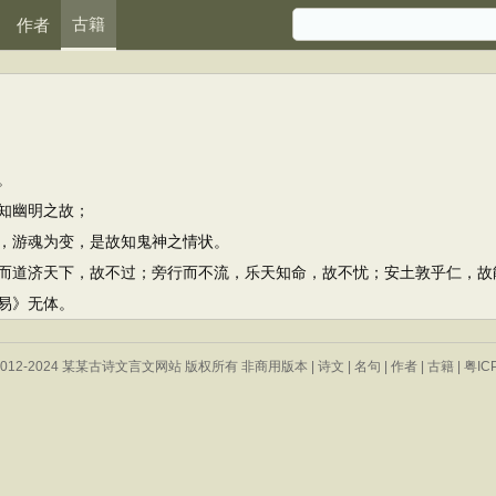
古籍
作者
。
知幽明之故；
游魂为变，是故知鬼神之情状。
道济天下，故不过；旁行而不流，乐天知命，故不忧；安土敦乎仁，故
易》无体。
 © 2012-2024 某某古诗文言文网站 版权所有 非商用版本 |
诗文
|
名句
|
作者
|
古籍
|
粤IC