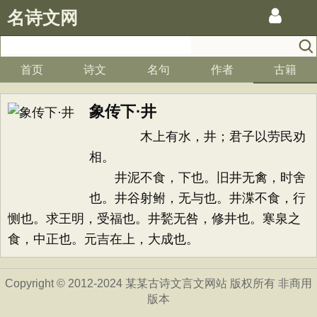
名诗文网
首页
诗文
名句
作者
古籍
象传下·井
木上有水，井；君子以劳民劝
相。
井泥不食，下也。旧井无禽，时舍
也。井谷射鲋，无与也。井渫不食，行
恻也。求王明，受福也。井甃无咎，修井也。寒泉之
食，中正也。元吉在上，大成也。
Copyright © 2012-2024 某某古诗文言文网站 版权所有 非商用
版本