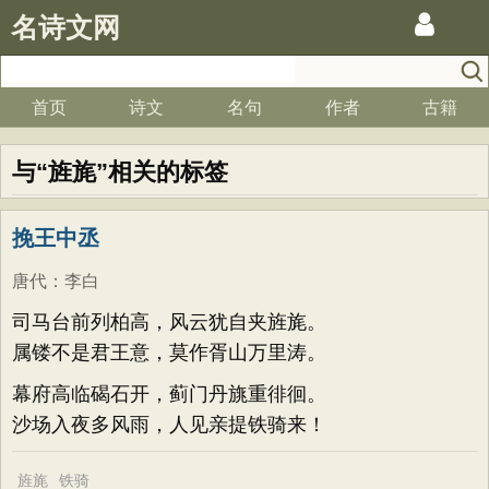
名诗文网
首页
诗文
名句
作者
古籍
与“旌旄”相关的标签
挽王中丞
唐代
：
李白
司马台前列柏高，风云犹自夹旌旄。
属镂不是君王意，莫作胥山万里涛。
幕府高临碣石开，蓟门丹旐重徘徊。
沙场入夜多风雨，人见亲提铁骑来！
旌旄
铁骑