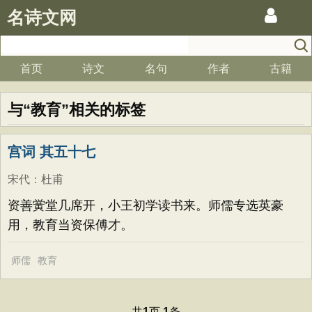
名诗文网
首页
诗文
名句
作者
古籍
与“教育”相关的标签
宫词 其五十七
宋代
：
杜甫
资善黉堂几席开，小王初学读书来。师儒专选英豪
用，教育当资保傅才。
师儒
教育
共
页
条
1
1