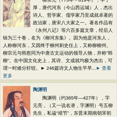
柳宗元（773年－819年），字子
厚，唐代河东（今山西运城）人，杰出
诗人、哲学家、儒学家乃至成就卓著的
政治家，唐宋八大家之一。著名作品有
《永州八记》等六百多篇文章，经后人
辑为三十卷，名为《柳河东集》。因为他是河东人，
人称柳河东，又因终于柳州刺史任上，又称柳柳州。
柳宗元与韩愈同为中唐古文运动的领导人物，并称"韩
柳"。在中国文化史上，其诗、文成就均极为杰出，可
谓一时难分轩轾。► 246篇诗文人物生平早...
► 查看
更多
陶渊明
陶渊明（约365年—427年），字
元亮，（又一说名潜，字渊明）号五柳
先生，私谥“靖节”，东晋末期南朝宋初