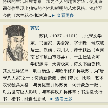
特殊的生活环境背景，加之个人的超逸才华，使其诗
词创作呈现出独特的个性和鲜明的艺术风格。流传至
今的《木兰花令·拟古决...
► 查看更多
苏轼
苏轼（1037－1101），北宋文学
家、书画家、美食家。字子瞻，号东坡
居士。汉族，四川人，葬于颍昌（今河
南省平顶山市郏县）。一生仕途坎坷，
学识渊博，天资极高，诗文书画皆精。
其文汪洋恣肆，明白畅达，与欧阳修并称欧苏，为"唐
宋八大家"之一；诗清新豪健，善用夸张、比喻，艺术
表现独具风格，与黄庭坚并称苏黄；词开豪放一派，
对后世有巨大影响，与辛弃疾并称苏辛；书法擅长行
书、楷书，能自创新意...
► 查看更多