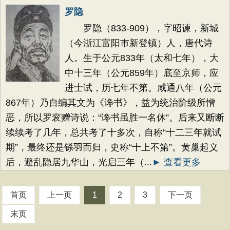
罗隐
罗隐（833-909），字昭谏，新城
（今浙江富阳市新登镇）人，唐代诗
人。生于公元833年（太和七年），大
中十三年（公元859年）底至京师，应
进士试，历七年不第。咸通八年（公元
867年）乃自编其文为《谗书》，益为统治阶级所憎
恶，所以罗衮赠诗说：“谗书虽胜一名休”。后来又断断
续续考了几年，总共考了十多次，自称“十二三年就试
期”，最终还是铩羽而归，史称“十上不第”。黄巢起义
后，避乱隐居九华山，光启三年（...
► 查看更多
首页
上一页
1
2
3
下一页
末页