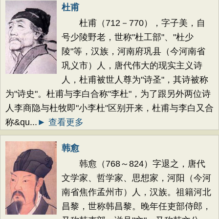
杜甫
杜甫（712－770），字子美，自
号少陵野老，世称"杜工部"、"杜少
陵"等，汉族，河南府巩县（今河南省
巩义市）人，唐代伟大的现实主义诗
人，杜甫被世人尊为"诗圣"，其诗被称
为"诗史"。杜甫与李白合称"李杜"，为了跟另外两位诗
人李商隐与杜牧即"小李杜"区别开来，杜甫与李白又合
称&qu...
► 查看更多
韩愈
韩愈（768～824）字退之，唐代
文学家、哲学家、思想家，河阳（今河
南省焦作孟州市）人，汉族。祖籍河北
昌黎，世称韩昌黎。晚年任吏部侍郎，