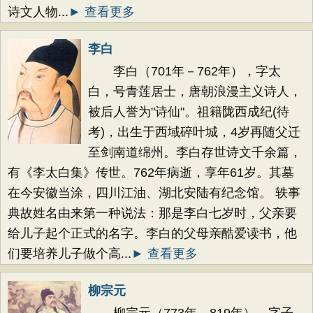
诗文人物...
► 查看更多
李白
李白（701年－762年），字太
白，号青莲居士，唐朝浪漫主义诗人，
被后人誉为"诗仙"。祖籍陇西成纪(待
考)，出生于西域碎叶城，4岁再随父迁
至剑南道绵州。李白存世诗文千余篇，
有《李太白集》传世。762年病逝，享年61岁。其墓
在今安徽当涂，四川江油、湖北安陆有纪念馆。 轶事
典故姓名由来第一种说法：那是李白七岁时，父亲要
给儿子起个正式的名字。李白的父母亲酷爱读书，他
们要培养儿子做个高...
► 查看更多
柳宗元