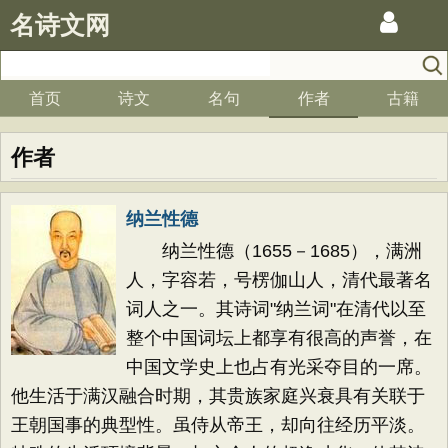
名诗文网
首页
诗文
名句
作者
古籍
作者
纳兰性德
纳兰性德（1655－1685），满洲
人，字容若，号楞伽山人，清代最著名
词人之一。其诗词"纳兰词"在清代以至
整个中国词坛上都享有很高的声誉，在
中国文学史上也占有光采夺目的一席。
他生活于满汉融合时期，其贵族家庭兴衰具有关联于
王朝国事的典型性。虽侍从帝王，却向往经历平淡。