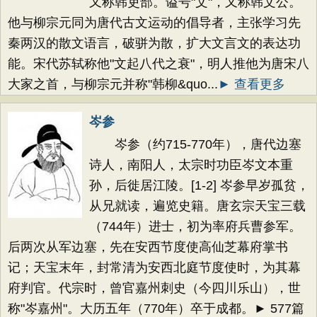
又称韩吏部。谥号"文"，又称韩文公。
他与柳宗元同为唐代古文运动的倡导者，主张学习先
秦两汉的散文语言，破骈为散，扩大文言文的表达功
能。宋代苏轼称他"文起八代之衰"，明人推他为唐宋八
大家之首，与柳宗元并称"韩柳&quo...
► 查看更多
岑参
岑参（约715-770年），唐代边塞
诗人，南阳人，太宗时功臣岑文本重
孙，后徙居江陵。[1-2] 岑参早岁孤贫，
从兄就读，遍览史籍。唐玄宗天宝三载
（744年）进士，初为率府兵曹参军。
后两次从军边塞，先在安西节度使高仙芝幕府掌书
记；天宝末年，封常清为安西北庭节度使时，为其幕
府判官。代宗时，曾官嘉州刺史（今四川乐山），世
称"岑嘉州"。大历五年（770年）卒于成都。► 577篇