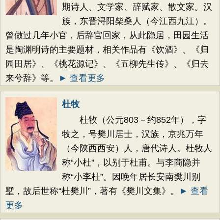
期诗人、文学家、辞赋家、散文家。汉
族，东晋浔阳柴桑人（今江西九江）。
曾做过几年小官，后辞官回家，从此隐居，田园生活
是陶渊明诗的主要题材，相关作品有《饮酒》、《归
园田居》、《桃花源记》、《五柳先生传》、《归去
来兮辞》等。
► 查看更多
杜牧
杜牧（公元803－约852年），字
牧之，号樊川居士，汉族，京兆万年
（今陕西西安）人，唐代诗人。杜牧人
称“小杜”，以别于杜甫。与李商隐并
称“小李杜”。因晚年居长安南樊川别
墅，故后世称“杜樊川”，著有《樊川文集》。
► 查看
更多